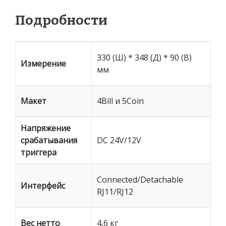
Подробности
330 (Ш) * 348 (Д) * 90 (В)
Измерение
мм
Макет
4Bill и 5Coin
Напряжение
срабатывания
DC 24V/12V
триггера
Connected/Detachable
Интерфейс
RJ11/RJ12
Вес нетто
4,6 кг